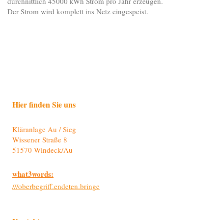
durchnittlich 45000 kWh Strom pro Jahr erzeugen.
Der Strom wird komplett ins Netz eingespeist.
Hier finden Sie uns
Kläranlage Au / Sieg
Wissener Straße 8
51570 Windeck/Au
w
hat3words:
///oberbegriff.endeten.bringe