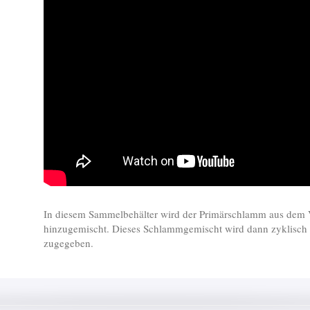
In diesem Sammelbehälter wird der Primärschlamm aus dem 
hinzugemischt. Dieses Schlammgemischt wird dann zyklisch
zugegeben.