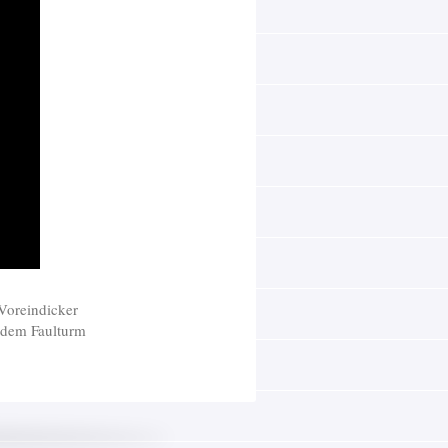
Voreindicker
 dem Faulturm